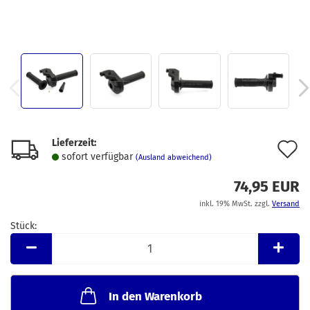
Lieferzeit:
A
sofort verfügbar
(Ausland abweichend)
d
74,95 EUR
M
inkl. 19% MwSt. zzgl.
Versand
Stück:
Stück
In den Warenkorb