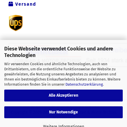
Versand
Diese Webseite verwendet Cookies und andere
Technologien
Wir verwenden Cookies und ähnliche Technologien, auch von
Drittanbietern, um die ordentliche Funktionsweise der Website zu
Alle Preise verstehen sich inklusive der gesetzlichen
gewährleisten, die Nutzung unseres Angebotes zu analysieren und
Ihnen ein bestmögliches Einkaufserlebnis bieten zu können. Weitere
Mehrwertsteuer, zzgl.
Versandkosten
soweit nicht anders
Informationen finden Sie in unserer
Datenschutzerklärung
.
gekennzeichnet.
Alle Akzeptieren
Onlineshop
by Gambio.de © 2026 Gambio Themes
Xycons.de
Nur Notwendige
Copyright © 2009-2024 [Schreiber Zweirad & Motor-Technik
Mannheim].
Alle Rechte vorbehalten.
Weitere Informationen