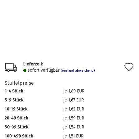
Lieferzeit:
A
sofort verfügbar
(Ausland abweichend)
d
Staffelpreise
M
1-4 Stück
je 1,89 EUR
5-9 Stück
je 1,67 EUR
10-19 Stück
je 1,62 EUR
20-49 Stück
je 1,59 EUR
50-99 Stück
je 1,54 EUR
100-499 Stück
je 1,51 EUR