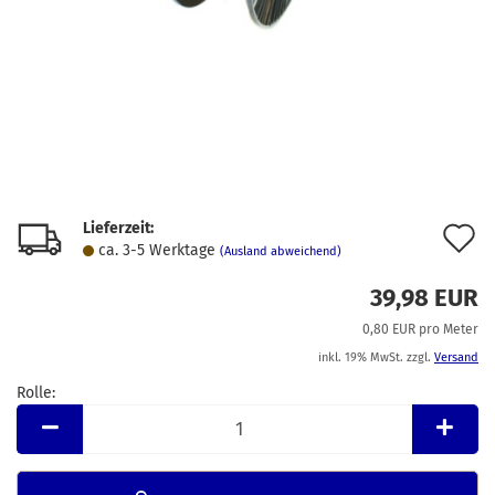
Lieferzeit:
A
ca. 3-5 Werktage
(Ausland abweichend)
d
39,98 EUR
M
0,80 EUR pro Meter
inkl. 19% MwSt. zzgl.
Versand
Rolle:
Rolle