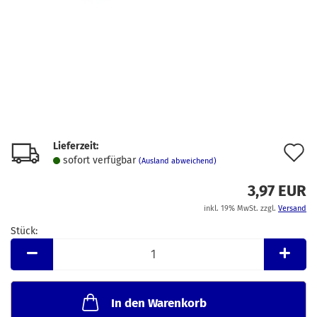
Lieferzeit:
A
sofort verfügbar
(Ausland abweichend)
d
3,97 EUR
M
inkl. 19% MwSt. zzgl.
Versand
Stück:
Stück
In den Warenkorb