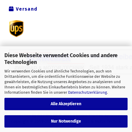
Versand
Diese Webseite verwendet Cookies und andere
Technologien
Wir verwenden Cookies und ähnliche Technologien, auch von
Drittanbietern, um die ordentliche Funktionsweise der Website zu
Alle Preise verstehen sich inklusive der gesetzlichen
gewährleisten, die Nutzung unseres Angebotes zu analysieren und
Ihnen ein bestmögliches Einkaufserlebnis bieten zu können. Weitere
Mehrwertsteuer, zzgl.
Versandkosten
soweit nicht anders
Informationen finden Sie in unserer
Datenschutzerklärung
.
gekennzeichnet.
Alle Akzeptieren
Onlineshop
by Gambio.de © 2026 Gambio Themes
Xycons.de
Nur Notwendige
Copyright © 2009-2024 [Schreiber Zweirad & Motor-Technik
Mannheim].