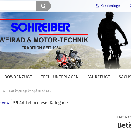
Suche...
Kundenlogin
E-Mail
Passwort
BOWDENZÜGE
TECH. UNTERLAGEN
FAHRZEUGE
SACHS
Konto erstellen
»
Betätigungsknopf rund M5
Passwort vergessen?
59
Artikel in dieser Kategorie
ter »
(Art.Nr.
Bet