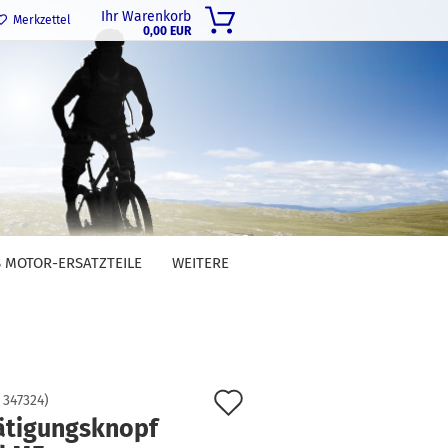
Ihr Warenkorb
Merkzettel
0,00 EUR
 MOTOR-ERSATZTEILE
WEITERE
Auf
:
347324
)
ätigungsknopf
den