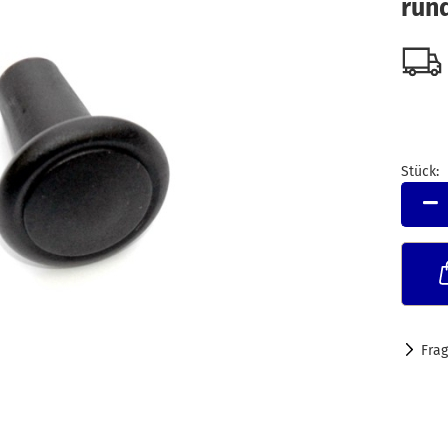
run
Stück:
Stück
Fra