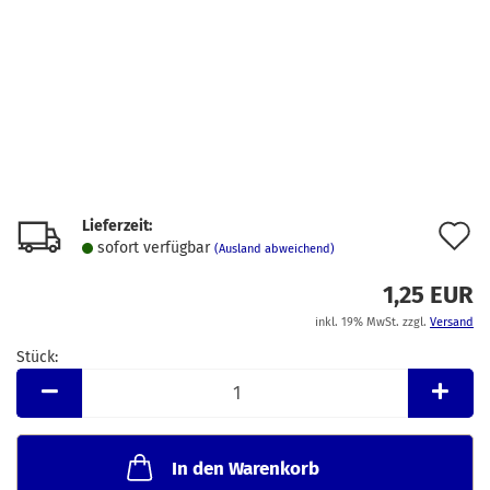
Lieferzeit:
A
sofort verfügbar
(Ausland abweichend)
d
1,25 EUR
M
inkl. 19% MwSt. zzgl.
Versand
Stück:
Stück
In den Warenkorb