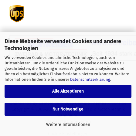
Diese Webseite verwendet Cookies und andere
Technologien
Wir verwenden Cookies und ähnliche Technologien, auch von
Drittanbietern, um die ordentliche Funktionsweise der Website zu
Alle Preise verstehen sich inklusive der gesetzlichen
gewährleisten, die Nutzung unseres Angebotes zu analysieren und
Ihnen ein bestmögliches Einkaufserlebnis bieten zu können. Weitere
Mehrwertsteuer, zzgl.
Versandkosten
soweit nicht anders
Informationen finden Sie in unserer
Datenschutzerklärung
.
gekennzeichnet.
Alle Akzeptieren
Onlineshop
by Gambio.de © 2026 Gambio Themes
Xycons.de
Nur Notwendige
Copyright © 2009-2024 [Schreiber Zweirad & Motor-Technik
Mannheim].
Alle Rechte vorbehalten.
Weitere Informationen
Cookie Einstellungen