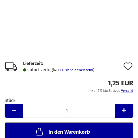
Lieferzeit:
A
sofort verfügbar
(Ausland abweichend)
d
1,25 EUR
M
inkl. 19% MwSt. zzgl.
Versand
Stück:
Stück
In den Warenkorb