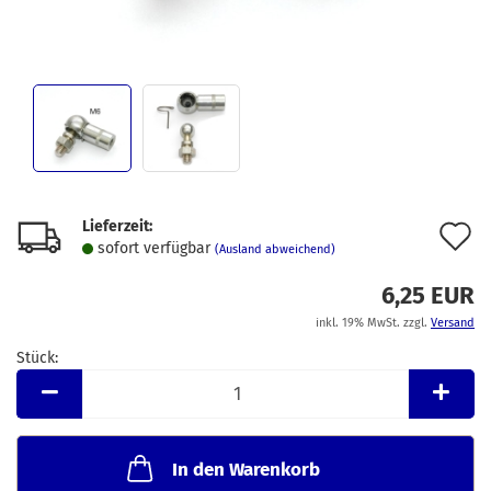
Lieferzeit:
A
sofort verfügbar
(Ausland abweichend)
d
6,25 EUR
M
inkl. 19% MwSt. zzgl.
Versand
Stück:
Stück
In den Warenkorb