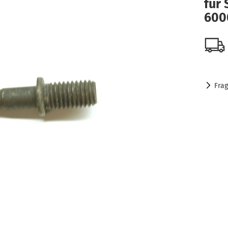
für 
600
Fra