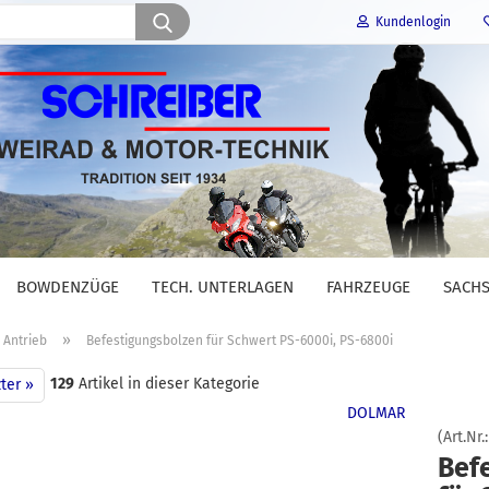
Suche...
Kundenlogin
E-Mail
Passwort
BOWDENZÜGE
TECH. UNTERLAGEN
FAHRZEUGE
SACHS
Konto erstellen
»
Antrieb
Befestigungsbolzen für Schwert PS-6000i, PS-6800i
Passwort vergessen?
129
Artikel in dieser Kategorie
ter »
DOLMAR
(Art.Nr.
Bef