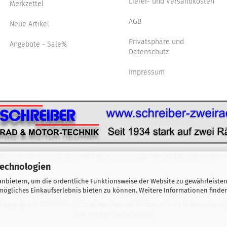
Liefer- und Versandkosten
Merkzettel
AGB
Neue Artikel
Privatsphäre und
Angebote - Sale%
Datenschutz
Impressum
nklusive der gesetzlichen Mehrwertsteuer, zzgl.
Versandkosten
soweit n
Technologien
nbietern, um die ordentliche Funktionsweise der Website zu gewährleisten
ögliches Einkaufserlebnis bieten zu können. Weitere Informationen finden
Onlineshop
by Gambio.de © 2026 Gambio Themes
Xycons.de
Copyright © 2009-2024 [Schreiber Zweirad & Motor-Technik Mannheim]
Alle Rechte vorbehalten.