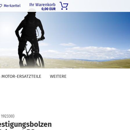
Ihr Warenkorb
Merkzettel
0,00 EUR
 MOTOR-ERSATZTEILE
WEITERE
:
192330
)
estigungsbolzen