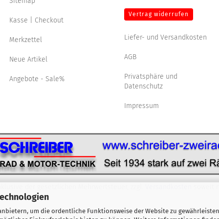
Sitemap
Vertrag widerrufen
Kasse | Checkout
Liefer- und Versandkosten
Merkzettel
AGB
Neue Artikel
Privatsphäre und
Angebote - Sale%
Datenschutz
Impressum
nklusive der gesetzlichen Mehrwertsteuer, zzgl.
Versandkosten
soweit n
Technologien
nbietern, um die ordentliche Funktionsweise der Website zu gewährleisten