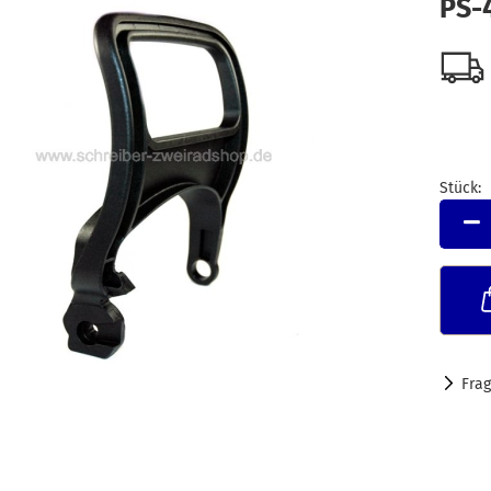
PS-
Stück:
Stück
Fra