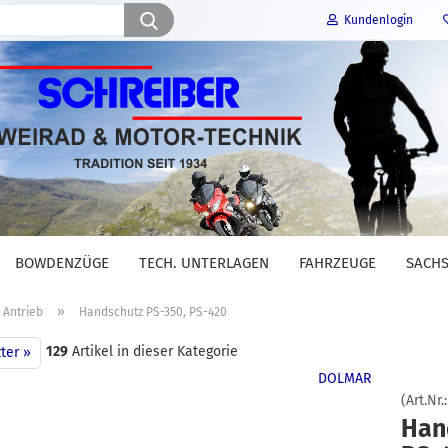
Suche...
Kundenlogin
E-Mail
Passwort
BOWDENZÜGE
TECH. UNTERLAGEN
FAHRZEUGE
SACHS
Konto erstellen
»
Antrieb
Handschutz PS-350, PS-420
Passwort vergessen?
129
Artikel in dieser Kategorie
ter »
DOLMAR
(Art.Nr.
Han