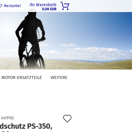
Ihr Warenkorb
Merkzettel
0,00 EUR
 MOTOR-ERSATZTEILE
WEITERE
Auf
:
441916
)
dschutz PS-350,
den