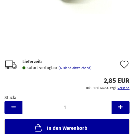
Lieferzeit:
A
sofort verfügbar
(Ausland abweichend)
d
2,85 EUR
M
inkl. 19% MwSt. zzgl.
Versand
Stück:
Stück
In den Warenkorb