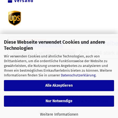
Versand
Diese Webseite verwendet Cookies und andere
Technologien
Wir verwenden Cookies und ähnliche Technologien, auch von
Drittanbietern, um die ordentliche Funktionsweise der Website zu
Alle Preise verstehen sich inklusive der gesetzlichen
gewährleisten, die Nutzung unseres Angebotes zu analysieren und
Ihnen ein bestmögliches Einkaufserlebnis bieten zu können. Weitere
Mehrwertsteuer, zzgl.
Versandkosten
soweit nicht anders
Informationen finden Sie in unserer
Datenschutzerklärung
.
gekennzeichnet.
Alle Akzeptieren
Onlineshop
by Gambio.de © 2026 Gambio Themes
Xycons.de
Nur Notwendige
Copyright © 2009-2024 [Schreiber Zweirad & Motor-Technik
Mannheim].
Alle Rechte vorbehalten.
Weitere Informationen