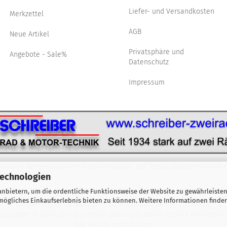
Liefer- und Versandkosten
Merkzettel
AGB
Neue Artikel
Privatsphäre und
Angebote - Sale%
Datenschutz
Impressum
nklusive der gesetzlichen Mehrwertsteuer, zzgl.
Versandkosten
soweit n
Technologien
nbietern, um die ordentliche Funktionsweise der Website zu gewährleisten
ögliches Einkaufserlebnis bieten zu können. Weitere Informationen finden
Onlineshop
by Gambio.de © 2026 Gambio Themes
Xycons.de
Copyright © 2009-2024 [Schreiber Zweirad & Motor-Technik Mannheim]
Alle Rechte vorbehalten.