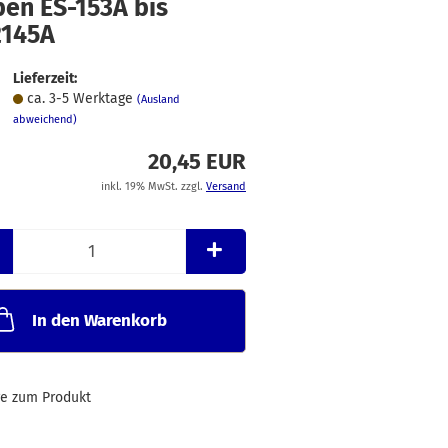
ben ES-153A bis
Merkzettel
2145A
Lieferzeit:
ca. 3-5 Werktage
(Ausland
abweichend)
20,45 EUR
inkl. 19% MwSt. zzgl.
Versand
In den Warenkorb
ge zum Produkt