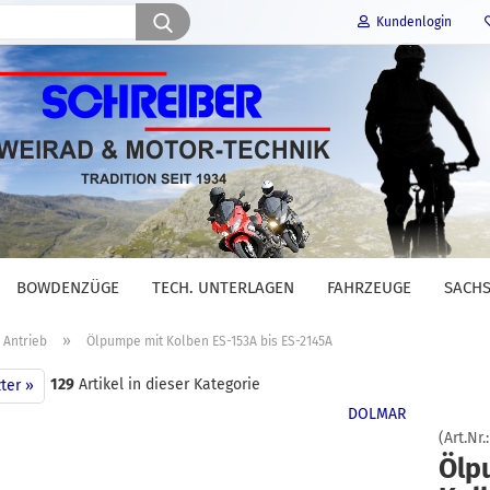
Suche...
Kundenlogin
E-Mail
Passwort
BOWDENZÜGE
TECH. UNTERLAGEN
FAHRZEUGE
SACHS
Konto erstellen
»
Antrieb
Ölpumpe mit Kolben ES-153A bis ES-2145A
Passwort vergessen?
129
Artikel in dieser Kategorie
ter »
DOLMAR
(Art.Nr.
Ölp