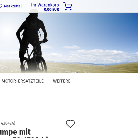
Ihr Warenkorb
Merkzettel
0,00 EUR
 MOTOR-ERSATZTEILE
WEITERE
Auf
:
436424
)
umpe mit
den