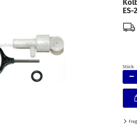
Kol
ES-
Stück:
Stück
Fra