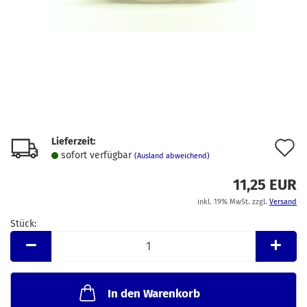
Lieferzeit:
A
sofort verfügbar
(Ausland abweichend)
d
11,25 EUR
M
inkl. 19% MwSt. zzgl.
Versand
Stück:
Stück
In den Warenkorb