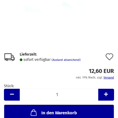
Lieferzeit:
A
sofort verfügbar
(Ausland abweichend)
d
12,60 EUR
M
inkl. 19% MwSt. zzgl.
Versand
Stück:
Stück
In den Warenkorb