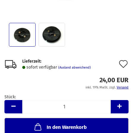
Lieferzeit:
A
sofort verfügbar
(Ausland abweichend)
d
24,00 EUR
M
inkl. 19% MwSt. zzgl.
Versand
Stück:
Stück
In den Warenkorb