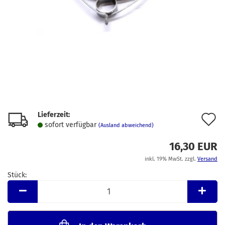
Lieferzeit:
A
sofort verfügbar
(Ausland abweichend)
d
16,30 EUR
M
inkl. 19% MwSt. zzgl.
Versand
Stück:
Stück