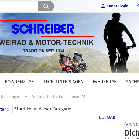
Suche...
Kundenlogin
E-Mail
Passwort
BOWDENZÜGE
TECH. UNTERLAGEN
FAHRZEUGE
SACHS
Konto erstellen
»
Dichtungen
Dichtung für Kurbelgehäuse 153
Passwort vergessen?
51
Artikel in dieser Kategorie
ter »
DOLMAR
(Art.Nr.
Dich