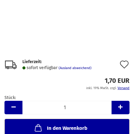
Lieferzeit:
A
sofort verfügbar
(Ausland abweichend)
d
1,70 EUR
M
inkl. 19% MwSt. zzgl.
Versand
Stück:
Stück
In den Warenkorb