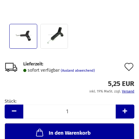
Lieferzeit:
A
sofort verfügbar
(Ausland abweichend)
d
5,25 EUR
M
inkl. 19% MwSt. zzgl.
Versand
Stück:
Stück
In den Warenkorb