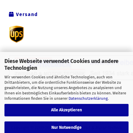
Versand
Diese Webseite verwendet Cookies und andere
Technologien
Wir verwenden Cookies und ähnliche Technologien, auch von
Drittanbietern, um die ordentliche Funktionsweise der Website zu
Alle Preise verstehen sich inklusive der gesetzlichen
gewährleisten, die Nutzung unseres Angebotes zu analysieren und
Ihnen ein bestmögliches Einkaufserlebnis bieten zu können. Weitere
Mehrwertsteuer, zzgl.
Versandkosten
soweit nicht anders
Informationen finden Sie in unserer
Datenschutzerklärung
.
gekennzeichnet.
Alle Akzeptieren
Onlineshop
by Gambio.de © 2026 Gambio Themes
Xycons.de
Nur Notwendige
Copyright © 2009-2024 [Schreiber Zweirad & Motor-Technik