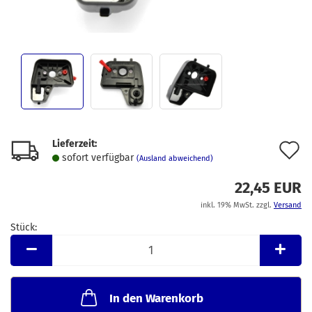
Lieferzeit:
A
sofort verfügbar
(Ausland abweichend)
d
22,45 EUR
M
inkl. 19% MwSt. zzgl.
Versand
Stück:
Stück
In den Warenkorb