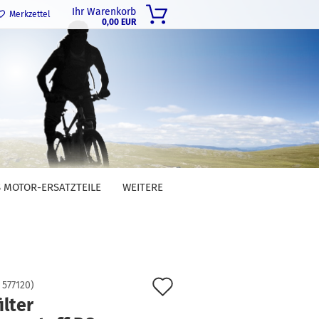
Ihr Warenkorb
Merkzettel
0,00 EUR
 MOTOR-ERSATZTEILE
WEITERE
Auf
:
577120
)
ilter
den