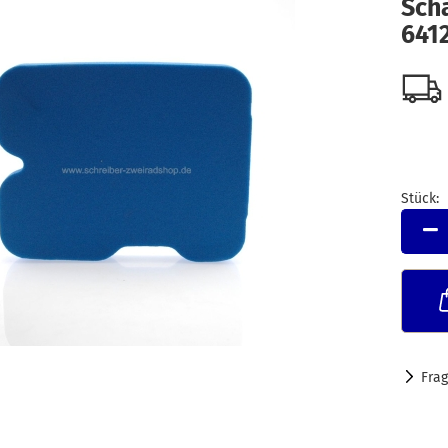
Sch
641
Stück:
Stück
Fra