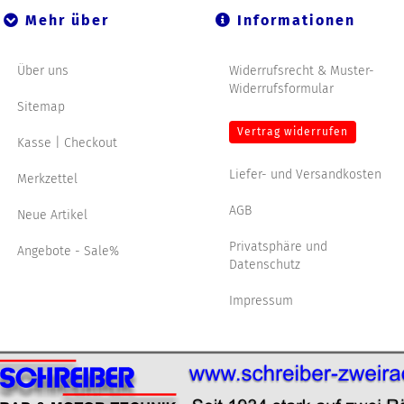
Mehr über
Informationen
Über uns
Widerrufsrecht & Muster-
Widerrufsformular
Sitemap
Vertrag widerrufen
Kasse | Checkout
Liefer- und Versandkosten
Merkzettel
AGB
Neue Artikel
Privatsphäre und
Angebote - Sale%
Datenschutz
Impressum