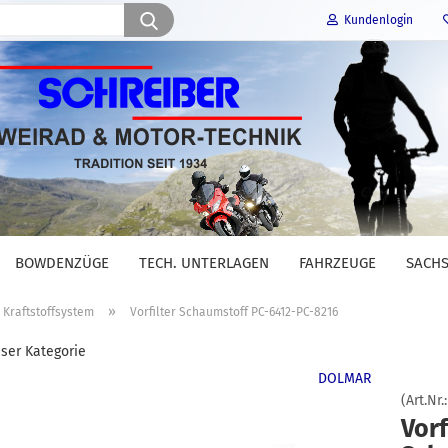
Suche...
Kundenlogin
E-Mail
Passwort
BOWDENZÜGE
TECH. UNTERLAGEN
FAHRZEUGE
SACHS
Konto erstellen
»
Kraftstoffsystem
Vorfilter Schaumstoff PC-6412-PC-8216
Passwort vergessen?
eser Kategorie
DOLMAR
(Art.Nr.
Vorf