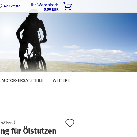
Ihr Warenkorb
Merkzettel
0,00 EUR
 MOTOR-ERSATZTEILE
WEITERE
Auf
:
421440
)
ng für Ölstutzen
den