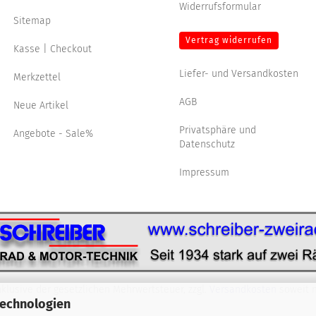
Widerrufsformular
Sitemap
Vertrag widerrufen
Kasse | Checkout
Liefer- und Versandkosten
Merkzettel
AGB
Neue Artikel
Privatsphäre und
Angebote - Sale%
Datenschutz
Impressum
nklusive der gesetzlichen Mehrwertsteuer, zzgl.
Versandkosten
soweit n
Technologien