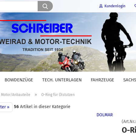
Suche...
Kundenlogin
E-Mail
Passwort
BOWDENZÜGE
TECH. UNTERLAGEN
FAHRZEUGE
SACHS
Konto erstellen
»
Motor/Anbauteile
O-Ring für Ölstutzen
Passwort vergessen?
56
Artikel in dieser Kategorie
ter »
DOLMAR
(Art.Nr.
O-Ri