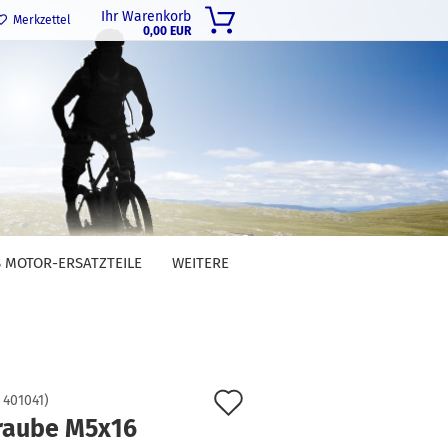
Ihr Warenkorb
Merkzettel
0,00 EUR
 MOTOR-ERSATZTEILE
WEITERE
Auf
:
401041
)
raube M5x16
den