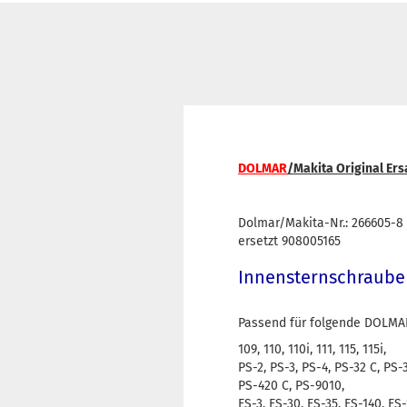
DOLMAR
/Makita Original Ersa
Dolmar/Makita-Nr.: 266605-8
ersetzt 908005165
Innensternschraube
Passend für folgende DOLMA
109, 110, 110i, 111, 115, 115i,
PS-2, PS-3, PS-4, PS-32 C, PS-
PS-420 C, PS-9010,
ES-3, ES-30, ES-35, ES-140, ES