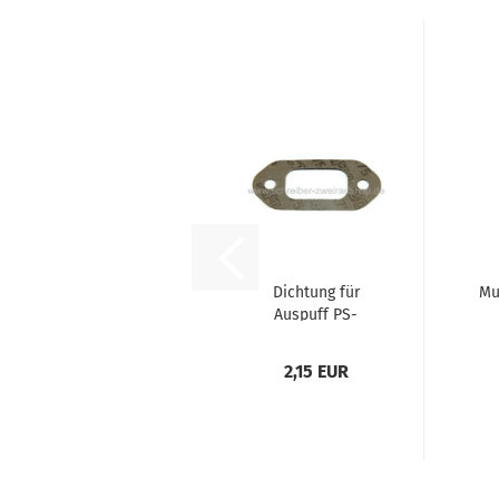
Dichtung für
Mu
Auspuff PS-
6400, PS-7300,
Sch
PS-7900...
2,15 EUR