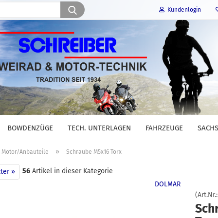
Suche...
Kundenlogin
E-Mail
Passwort
BOWDENZÜGE
TECH. UNTERLAGEN
FAHRZEUGE
SACHS
Konto erstellen
»
Motor/Anbauteile
Schraube M5x16 Torx
Passwort vergessen?
56
Artikel in dieser Kategorie
ter »
DOLMAR
(Art.Nr.
Sch