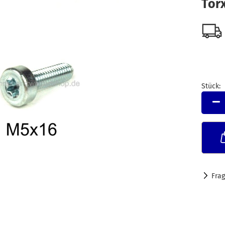
Tor
Stück:
Stück
Fra