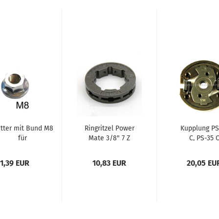
tter mit Bund M8
Ringritzel Power
Kupplung PS
für
Mate 3/8" 7 Z
C, PS-35 
wertbefestigung...
1,39 EUR
10,83 EUR
20,05 EU