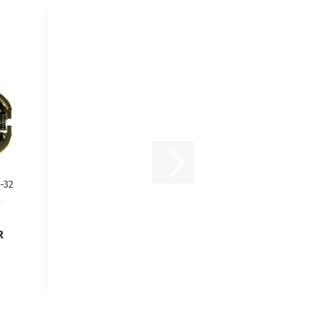
-32
C
R