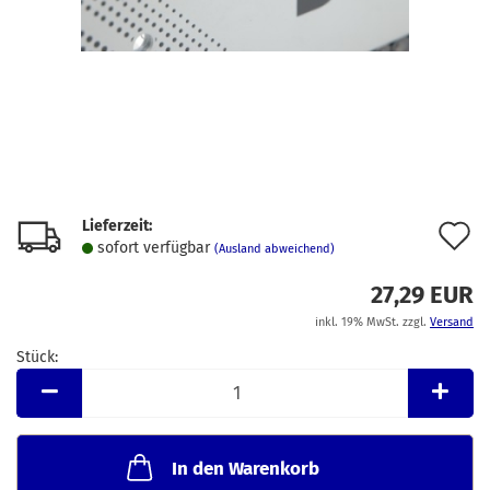
Lieferzeit:
A
sofort verfügbar
(Ausland abweichend)
d
27,29 EUR
M
inkl. 19% MwSt. zzgl.
Versand
Stück:
Stück
In den Warenkorb