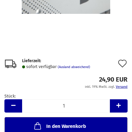
Lieferzeit:
A
sofort verfügbar
(Ausland abweichend)
d
24,90 EUR
M
inkl. 19% MwSt. zzgl.
Versand
Stück:
Stück
In den Warenkorb