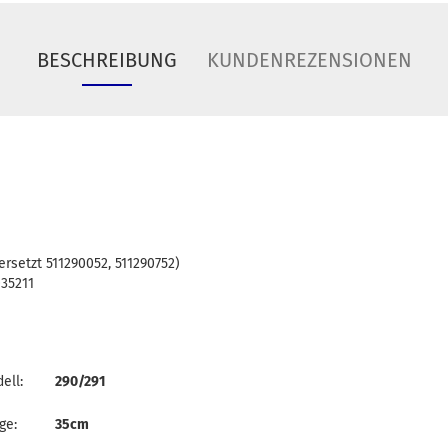
BESCHREIBUNG
KUNDENREZENSIONEN
ersetzt 511290052, 511290752)
035211
ell:
290/291
ge:
35cm