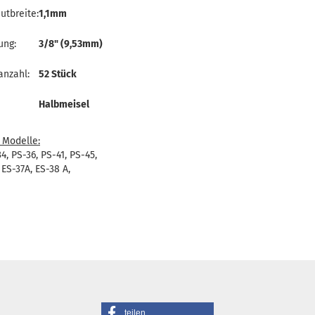
utbreite:
1,1mm
ung:
3/8" (9,53mm)
anzahl:
52 Stück
Halbmeisel
 Modelle:
4, PS-36, PS-41, PS-45,
 ES-37A, ES-38 A,
teilen