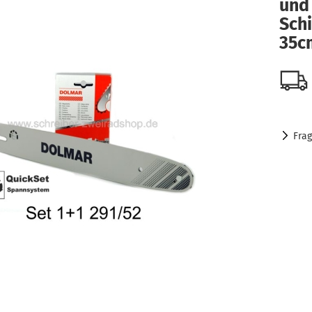
und
Sch
35c
Fra