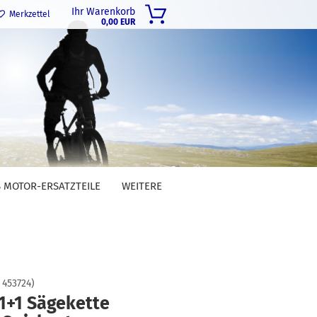
Ihr Warenkorb
Merkzettel
0,00 EUR
 MOTOR-ERSATZTEILE
WEITERE
:
453724
)
 1+1 Sägekette