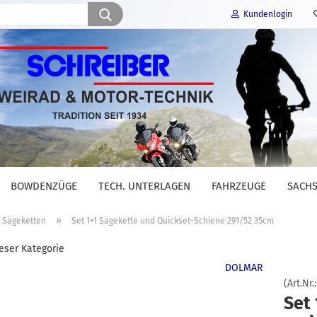
Suche...
Kundenlogin
E-Mail
Passwort
BOWDENZÜGE
TECH. UNTERLAGEN
FAHRZEUGE
SACHS
Konto erstellen
»
Sägeketten
Set 1+1 Sägekette und Quickset-Schiene 291/52 35cm
Passwort vergessen?
ieser Kategorie
DOLMAR
(Art.Nr.
Set