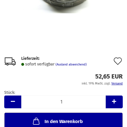
Lieferzeit:
A
sofort verfügbar
(Ausland abweichend)
d
52,65 EUR
M
inkl. 19% MwSt. zzgl.
Versand
Stück:
Stück
In den Warenkorb