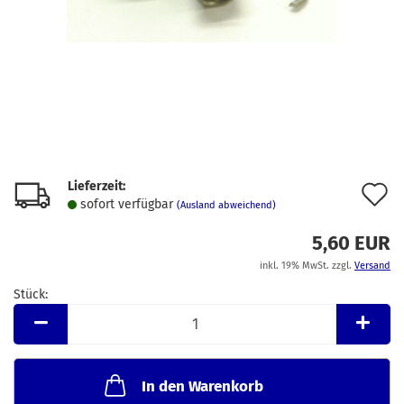
Lieferzeit:
A
sofort verfügbar
(Ausland abweichend)
d
5,60 EUR
M
inkl. 19% MwSt. zzgl.
Versand
Stück:
Stück
In den Warenkorb