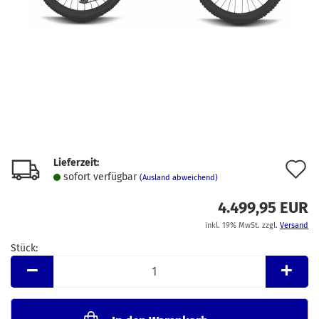
Lieferzeit:
A
sofort verfügbar
(Ausland abweichend)
d
4.499,95 EUR
M
inkl. 19% MwSt. zzgl.
Versand
Stück:
Stück