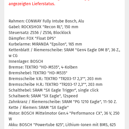
angezeigten Lieferstatus.
Rahmen: CONWAY Fully Intube Bosch, Alu
Gabel: ROCKSHOX "Recon RL", 150 mm
Steuersatz: ZS56 / ZS56, Blocklock
Dämpfer: FOX "Float DPS"
Kurbelarme: MIRANDA "Epsilon", 165 mm
Kettenblatt / Riemenscheibe: SRAM "Gen4 Eagle DM B", 36 Z.,
w CG
Innenlager: BOSCH
Bremse: TEKTRO "HD-M535", 4-Kolben
Bremshebel: TEKTRO "HD-M535"
Bremsscheibe V.R.: TEKTRO "TR203-17 2,3"", 203 mm
Bremsscheibe H.R.: TEKTRO "TR203-17 2,3"", 203 mm
Schalthebel: SRAM "SX Eagle Trigger", single click
Schaltwerk: SRAM "SX Eagle", 12speed
Zahnkranz / Riemenscheibe: SRAM "PG 1210 Eagle", 11-50 Z.
Kette / Riemen: SRAM "SX Eagle"
Motor: BOSCH Mittelmotor Gen.4 "Performance CX", 36 V, 250
W
Akku: BOSCH "Powertube 625", Lithium-Ionen mit BMS, 625