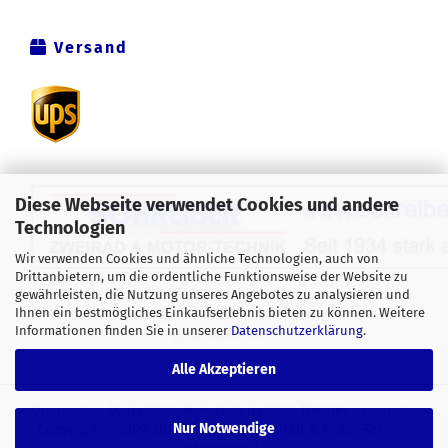
Versand
Diese Webseite verwendet Cookies und andere
Technologien
Wir verwenden Cookies und ähnliche Technologien, auch von
Drittanbietern, um die ordentliche Funktionsweise der Website zu
Alle Preise verstehen sich inklusive der gesetzlichen
gewährleisten, die Nutzung unseres Angebotes zu analysieren und
Ihnen ein bestmögliches Einkaufserlebnis bieten zu können. Weitere
Mehrwertsteuer, zzgl.
Versandkosten
soweit nicht anders
Informationen finden Sie in unserer
Datenschutzerklärung
.
gekennzeichnet.
Alle Akzeptieren
Onlineshop
by Gambio.de © 2026 Gambio Themes
Xycons.de
Nur Notwendige
Copyright © 2009-2024 [Schreiber Zweirad & Motor-Technik