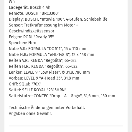
Wh
Ladegerät: Bosch 4 Ah
Remote: BOSCH "BRC3300"
Display: BOSCH, "Intuvia 100", 4-Stufen, Schiebehilfe
Sensor: Tretkraftmessung im Motor +
Geschwindigkeitssensor
Felgen: RODI "Ready 35"
Speichen: Niro
Nabe V.R.: FORMULA "DC 511", 15 x 110 mm
Nabe H.R.: FORMULA "eHL-148 S", 12 x 148 mm
Reifen V.R.: KENDA "Regolith", 66-622
Reifen H.R.: KENDA "Regolith", 66-622
Lenker: LEVEL 9 "Low Riser", Ø 31,8, 780 mm
Vorbau: LEVEL 9 "A-Head 35", 31,8 mm
Griff: SQlab "70X"
Sattel: SELLE ROYAL "2315HRN"
Sattelstütze: CONTEC "Drop - A - Gogo", 31,6 mm, 150 mm
Technische Änderungen unter Vorbehalt.
Angaben ohne Gewähr.