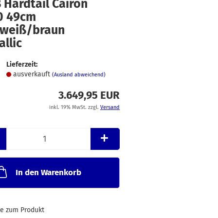
 Hardtail Cairon
Merkzettel
.0 49cm
lweiß/braun
llic
Lieferzeit:
ausverkauft
(Ausland abweichend)
3.649,95 EUR
inkl. 19% MwSt. zzgl.
Versand
In den Warenkorb
ge zum Produkt