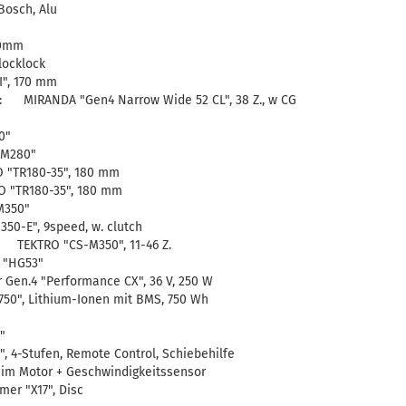
osch, Alu
20mm
locklock
", 170 mm
e: MIRANDA "Gen4 Narrow Wide 52 CL", 38 Z., w CG
0"
M280"
 "TR180-35", 180 mm
 "TR180-35", 180 mm
M350"
0-E", 9speed, w. clutch
 TEKTRO "CS-M350", 11-46 Z.
 "HG53"
en.4 "Performance CX", 36 V, 250 W
0", Lithium-Ionen mit BMS, 750 Wh
"
 4-Stufen, Remote Control, Schiebehilfe
m Motor + Geschwindigkeitssensor
r "X17", Disc