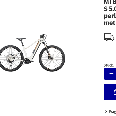
MTB
S 5
per
meta
Stück:
Stück
Fra