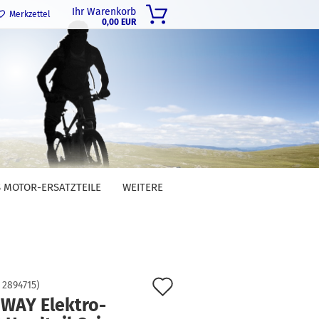
Ihr Warenkorb
Merkzettel
0,00 EUR
 MOTOR-ERSATZTEILE
WEITERE
Auf
:
2894715
)
WAY Elektro-
den