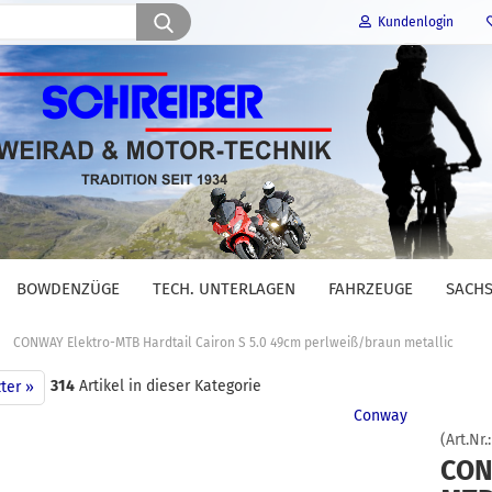
Suche...
Kundenlogin
E-Mail
Passwort
BOWDENZÜGE
TECH. UNTERLAGEN
FAHRZEUGE
SACHS
Konto erstellen
»
CONWAY Elektro-MTB Hardtail Cairon S 5.0 49cm perlweiß/braun metallic
Passwort vergessen?
314
Artikel in dieser Kategorie
ter »
Conway
(Art.Nr.
CON