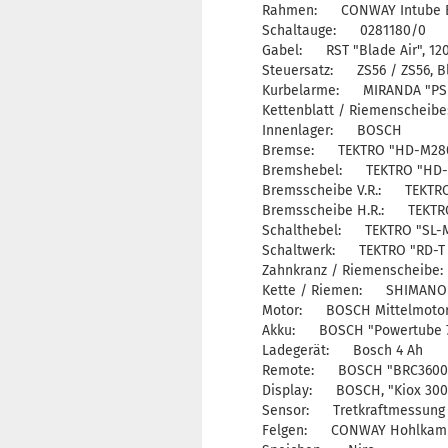
Rahmen: CONWAY Intube B
Schaltauge: 0281180/0
Gabel: RST "Blade Air", 1
Steuersatz: ZS56 / ZS56, B
Kurbelarme: MIRANDA "PSI
Kettenblatt / Riemenscheib
Innenlager: BOSCH
Bremse: TEKTRO "HD-M28
Bremshebel: TEKTRO "HD-
Bremsscheibe V.R.: TEKTRO
Bremsscheibe H.R.: TEKTRO
Schalthebel: TEKTRO "SL-
Schaltwerk: TEKTRO "RD-T 35
Zahnkranz / Riemenscheibe:
Kette / Riemen: SHIMANO
Motor: BOSCH Mittelmotor G
Akku: BOSCH "Powertube 75
Ladegerät: Bosch 4 Ah
Remote: BOSCH "BRC3600
Display: BOSCH, "Kiox 300",
Sensor: Tretkraftmessung i
Felgen: CONWAY Hohlkamme