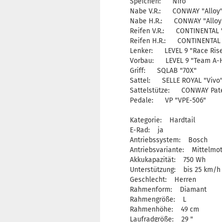
Speichen: Niro
Nabe V.R.: CONWAY "Alloy"
Nabe H.R.: CONWAY "Alloy"
Reifen V.R.: CONTINENTAL "
Reifen H.R.: CONTINENTAL 
Lenker: LEVEL 9 "Race Riser
Vorbau: LEVEL 9 "Team A-H
Griff: SQLAB "70X"
Sattel: SELLE ROYAL "Vivo
Sattelstütze: CONWAY Pate
Pedale: VP "VPE-506"
Kategorie: Hardtail
E-Rad: ja
Antriebssystem: Bosch
Antriebsvariante: Mittelmo
Akkukapazität: 750 Wh
Unterstützung: bis 25 km/h
Geschlecht: Herren
Rahmenform: Diamant
Rahmengröße: L
Rahmenhöhe: 49 cm
Laufradgröße: 29 "