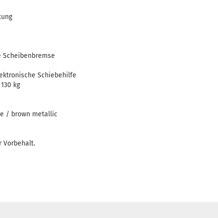
tung
e Scheibenbremse
ektronische Schiebehilfe
130 kg
e / brown metallic
 Vorbehalt.