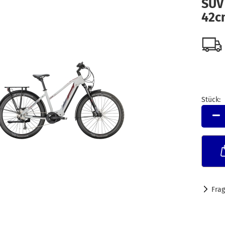
SUV 
42c
Stück:
Stück
Fra