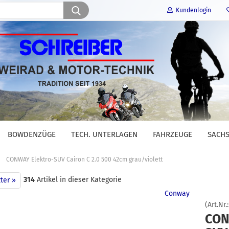
Suche...
Kundenlogin
E-Mail
Passwort
BOWDENZÜGE
TECH. UNTERLAGEN
FAHRZEUGE
SACHS
Konto erstellen
»
CONWAY Elektro-SUV Cairon C 2.0 500 42cm grau/violett
Passwort vergessen?
314
Artikel in dieser Kategorie
ter »
Conway
(Art.Nr.
CON