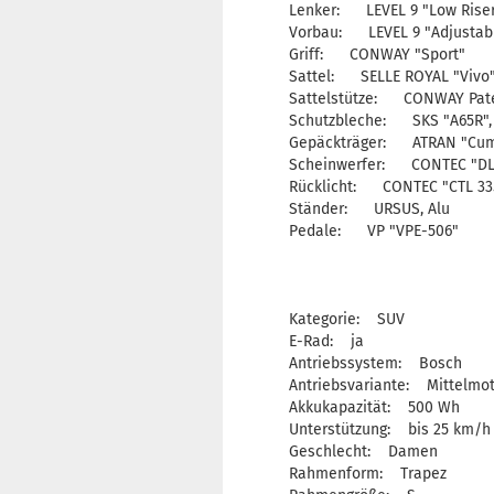
Lenker: LEVEL 9 "Low Riser"
Vorbau: LEVEL 9 "Adjustab
Griff: CONWAY "Sport"
Sattel: SELLE ROYAL "Vivo
Sattelstütze: CONWAY Pate
Schutzbleche: SKS "A65R", 
Gepäckträger: ATRAN "Cummu
Scheinwerfer: CONTEC "DL
Rücklicht: CONTEC "CTL 33
Ständer: URSUS, Alu
Pedale: VP "VPE-506"
Kategorie: SUV
E-Rad: ja
Antriebssystem: Bosch
Antriebsvariante: Mittelmo
Akkukapazität: 500 Wh
Unterstützung: bis 25 km/h
Geschlecht: Damen
Rahmenform: Trapez