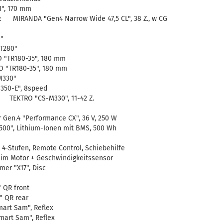
", 170 mm
: MIRANDA "Gen4 Narrow Wide 47,5 CL", 38 Z., w CG
"
T280"
 "TR180-35", 180 mm
 "TR180-35", 180 mm
M330"
350-E", 8speed
 TEKTRO "CS-M330", 11-42 Z.
en.4 "Performance CX", 36 V, 250 W
0", Lithium-Ionen mit BMS, 500 Wh
4-Stufen, Remote Control, Schiebehilfe
m Motor + Geschwindigkeitssensor
r "X17", Disc
 QR front
 QR rear
rt Sam", Reflex
art Sam", Reflex