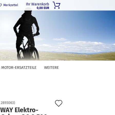
Ihr Warenkorb
Merkzettel
0,00 EUR
 MOTOR-ERSATZTEILE
WEITERE
Auf
:
2893063
)
WAY Elektro-
den