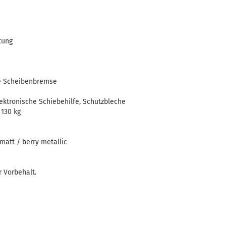
tung
e Scheibenbremse
ektronische Schiebehilfe, Schutzbleche
130 kg
matt / berry metallic
 Vorbehalt.