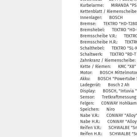
Kurbelarme: MIRANDA "PSI
Kettenblatt / Riemenscheibe
Innenlager: BOSCH
Bremse: TEKTRO "HD-T280
Bremshebel: TEKTRO "HD-
Bremsscheibe V.R.: TEKTRO
Bremsscheibe H.R.: TEKTRO
Schalthebel: TEKTRO "SL-
Schaltwerk: TEKTRO "RD-T 
Zahnkranz / Riemenscheibe:
Kette / Riemen: KMC "X8"
Motor: BOSCH Mittelmotor G
Akku: BOSCH "Powertube 50
Ladegerät: Bosch 2 Ah
Display: BOSCH, "Intuvia " 
Sensor: Tretkraftmessung i
Felgen: CONWAY Hohlkamme
Speichen: Niro
Nabe V.R.: CONWAY "Alloy"
Nabe H.R.: CONWAY "Alloy"
Reifen V.R.: SCHWALBE "Sma
Reifen H.R.: SCHWALBE "Sm