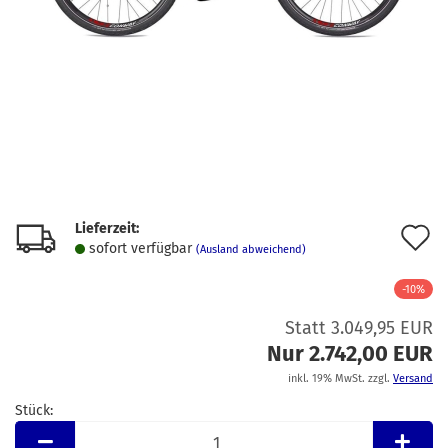
Lieferzeit:
A
sofort verfügbar
(Ausland abweichend)
d
-10%
M
Statt 3.049,95 EUR
Nur 2.742,00 EUR
inkl. 19% MwSt. zzgl.
Versand
Stück:
Stück