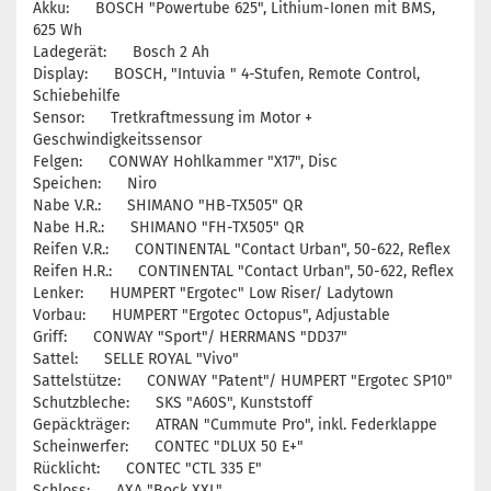
Akku: BOSCH "Powertube 625", Lithium-Ionen mit BMS,
625 Wh
Ladegerät: Bosch 2 Ah
Display: BOSCH, "Intuvia " 4-Stufen, Remote Control,
Schiebehilfe
Sensor: Tretkraftmessung im Motor +
Geschwindigkeitssensor
Felgen: CONWAY Hohlkammer "X17", Disc
Speichen: Niro
Nabe V.R.: SHIMANO "HB-TX505" QR
Nabe H.R.: SHIMANO "FH-TX505" QR
Reifen V.R.: CONTINENTAL "Contact Urban", 50-622, Reflex
Reifen H.R.: CONTINENTAL "Contact Urban", 50-622, Reflex
Lenker: HUMPERT "Ergotec" Low Riser/ Ladytown
Vorbau: HUMPERT "Ergotec Octopus", Adjustable
Griff: CONWAY "Sport"/ HERRMANS "DD37"
Sattel: SELLE ROYAL "Vivo"
Sattelstütze: CONWAY "Patent"/ HUMPERT "Ergotec SP10"
Schutzbleche: SKS "A60S", Kunststoff
Gepäckträger: ATRAN "Cummute Pro", inkl. Federklappe
Scheinwerfer: CONTEC "DLUX 50 E+"
Rücklicht: CONTEC "CTL 335 E"
Schloss: AXA "Bock XXL"