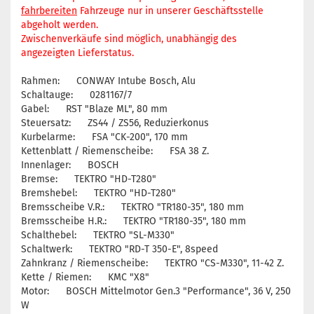
fahrbereiten
Fahrzeuge nur in unserer Geschäftsstelle
abgeholt werden.
Zwischenverkäufe sind möglich, unabhängig des
angezeigten Lieferstatus.
Rahmen: CONWAY Intube Bosch, Alu
Schaltauge: 0281167/7
Gabel: RST "Blaze ML", 80 mm
Steuersatz: ZS44 / ZS56, Reduzierkonus
Kurbelarme: FSA "CK-200", 170 mm
Kettenblatt / Riemenscheibe: FSA 38 Z.
Innenlager: BOSCH
Bremse: TEKTRO "HD-T280"
Bremshebel: TEKTRO "HD-T280"
Bremsscheibe V.R.: TEKTRO "TR180-35", 180 mm
Bremsscheibe H.R.: TEKTRO "TR180-35", 180 mm
Schalthebel: TEKTRO "SL-M330"
Schaltwerk: TEKTRO "RD-T 350-E", 8speed
Zahnkranz / Riemenscheibe: TEKTRO "CS-M330", 11-42 Z.
Kette / Riemen: KMC "X8"
Motor: BOSCH Mittelmotor Gen.3 "Performance", 36 V, 250
W