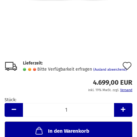
Lieferzeit:
A
Bitte Verfügbarkeit erfragen
(Ausland abweichend)
d
4.699,00 EUR
M
inkl. 19% MwSt. zzgl.
Versand
Stück:
Stück
In den Warenkorb