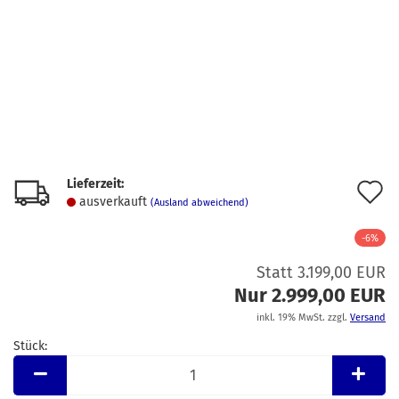
Lieferzeit:
A
ausverkauft
(Ausland abweichend)
d
-6%
M
Statt 3.199,00 EUR
Nur 2.999,00 EUR
inkl. 19% MwSt. zzgl.
Versand
Stück:
Stück