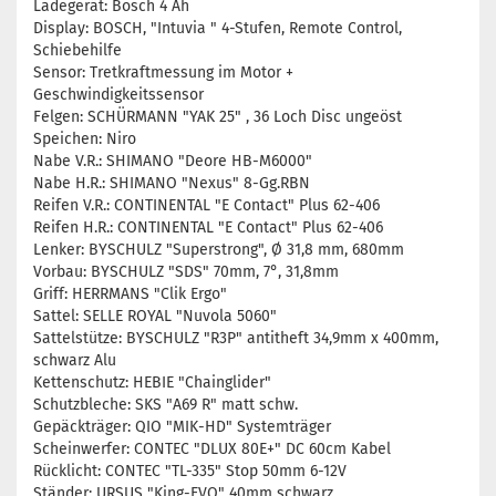
Ladegerät: Bosch 4 Ah
Display: BOSCH, "Intuvia " 4-Stufen, Remote Control,
Schiebehilfe
Sensor: Tretkraftmessung im Motor +
Geschwindigkeitssensor
Felgen: SCHÜRMANN "YAK 25" , 36 Loch Disc ungeöst
Speichen: Niro
Nabe V.R.: SHIMANO "Deore HB-M6000"
Nabe H.R.: SHIMANO "Nexus" 8-Gg.RBN
Reifen V.R.: CONTINENTAL "E Contact" Plus 62-406
Reifen H.R.: CONTINENTAL "E Contact" Plus 62-406
Lenker: BYSCHULZ "Superstrong", Ø 31,8 mm, 680mm
Vorbau: BYSCHULZ "SDS" 70mm, 7°, 31,8mm
Griff: HERRMANS "Clik Ergo"
Sattel: SELLE ROYAL "Nuvola 5060"
Sattelstütze: BYSCHULZ "R3P" antitheft 34,9mm x 400mm,
schwarz Alu
Kettenschutz: HEBIE "Chainglider"
Schutzbleche: SKS "A69 R" matt schw.
Gepäckträger: QIO "MIK-HD" Systemträger
Scheinwerfer: CONTEC "DLUX 80E+" DC 60cm Kabel
Rücklicht: CONTEC "TL-335" Stop 50mm 6-12V
Ständer: URSUS "King-EVO" 40mm schwarz