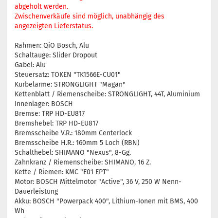
abgeholt werden.
Zwischenverkäufe sind möglich, unabhängig des
angezeigten Lieferstatus.
Rahmen: QiO Bosch, Alu
Schaltauge: Slider Dropout
Gabel: Alu
Steuersatz: TOKEN "TK1566E-CU01"
Kurbelarme: STRONGLIGHT "Magan"
Kettenblatt / Riemenscheibe: STRONGLIGHT, 44T, Aluminium
Innenlager: BOSCH
Bremse: TRP HD-EU817
Bremshebel: TRP HD-EU817
Bremsscheibe V.R.: 180mm Centerlock
Bremsscheibe H.R.: 160mm 5 Loch (RBN)
Schalthebel: SHIMANO "Nexus", 8-Gg.
Zahnkranz / Riemenscheibe: SHIMANO, 16 Z.
Kette / Riemen: KMC "E01 EPT"
Motor: BOSCH Mittelmotor "Active", 36 V, 250 W Nenn-
Dauerleistung
Akku: BOSCH "Powerpack 400", Lithium-Ionen mit BMS, 400
Wh