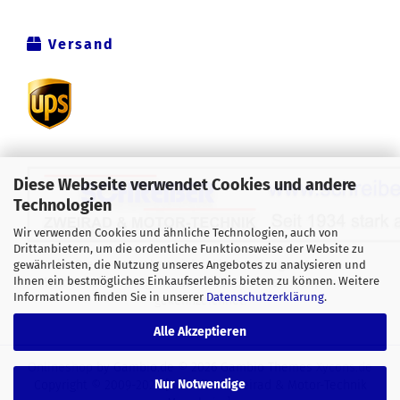
Versand
Diese Webseite verwendet Cookies und andere
Technologien
Wir verwenden Cookies und ähnliche Technologien, auch von
Drittanbietern, um die ordentliche Funktionsweise der Website zu
Alle Preise verstehen sich inklusive der gesetzlichen
gewährleisten, die Nutzung unseres Angebotes zu analysieren und
Ihnen ein bestmögliches Einkaufserlebnis bieten zu können. Weitere
Mehrwertsteuer, zzgl.
Versandkosten
soweit nicht anders
Informationen finden Sie in unserer
Datenschutzerklärung
.
gekennzeichnet.
Alle Akzeptieren
Onlineshop
by Gambio.de © 2026 Gambio Themes
Xycons.de
Nur Notwendige
Copyright © 2009-2024 [Schreiber Zweirad & Motor-Technik