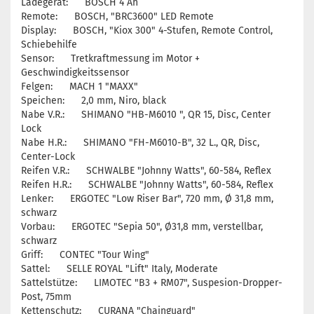
Ladegerät: BOSCH 4 Ah
Remote: BOSCH, "BRC3600" LED Remote
Display: BOSCH, "Kiox 300" 4-Stufen, Remote Control,
Schiebehilfe
Sensor: Tretkraftmessung im Motor +
Geschwindigkeitssensor
Felgen: MACH 1 "MAXX"
Speichen: 2,0 mm, Niro, black
Nabe V.R.: SHIMANO "HB-M6010 ", QR 15, Disc, Center
Lock
Nabe H.R.: SHIMANO "FH-M6010-B", 32 L., QR, Disc,
Center-Lock
Reifen V.R.: SCHWALBE "Johnny Watts", 60-584, Reflex
Reifen H.R.: SCHWALBE "Johnny Watts", 60-584, Reflex
Lenker: ERGOTEC "Low Riser Bar", 720 mm, Ø 31,8 mm,
schwarz
Vorbau: ERGOTEC "Sepia 50", Ø31,8 mm, verstellbar,
schwarz
Griff: CONTEC "Tour Wing"
Sattel: SELLE ROYAL "Lift" Italy, Moderate
Sattelstütze: LIMOTEC "B3 + RM07", Suspesion-Dropper-
Post, 75mm
Kettenschutz: CURANA "Chainguard"