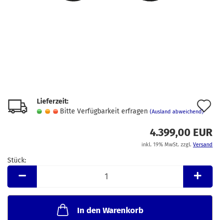
Lieferzeit:
A
Bitte Verfügbarkeit erfragen
(Ausland abweichend)
d
4.399,00 EUR
M
inkl. 19% MwSt. zzgl.
Versand
Stück:
Stück
In den Warenkorb