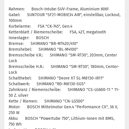
Rahmen: Bosch-Intube-SUV-Frame, Aluminium 6061
Gabel: SUNTOUR "SF21-MOBIE34 AIR", einstellbar, Lockout,
100mm
Kurbelarme: FSA "CK-745", Gen.4
Kettenblatt / Riemenscheibe: FSA, 42T, megatooth
Innenlager: BOSCH
Bremse: SHIMANO "BR-MT420/410"
Bremshebel: SHIMANO "BL-M4100"
Bremsscheibe V.R.: SHIMANO "SM-RT30", 203mm, Center
Lock
Bremsscheibe H.R.: SHIMANO "SM-RT30", 180mm, Center-
Lock
Schalthebel: SHIMANO "Deore XT SL-M8130-IR11"
Schaltwerk: SHIMANO "RD-M8130-SGS"
Zahnkranz / Riemenscheibe: SHIMANO "CS-LG600-11 " 11-
50 Z. silver
Kette / Riemen: SHIMANO "CN-LG500"
Motor: BOSCH Mittelmotor Gen.4 "Performance CX", 36 V,
250 W
Akku: BOSCH "Powertube 750", Lithium-Ionen mit BMS,
750 Wh