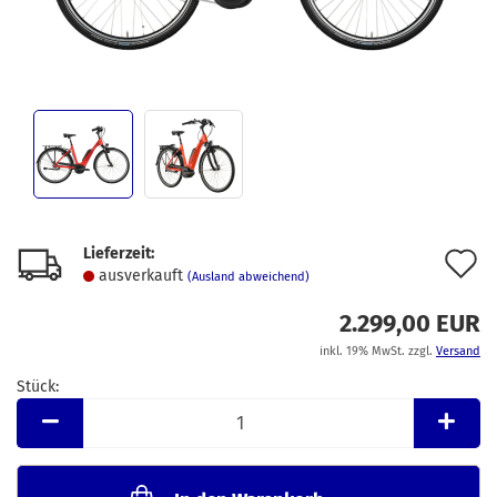
Lieferzeit:
A
ausverkauft
(Ausland abweichend)
d
2.299,00 EUR
M
inkl. 19% MwSt. zzgl.
Versand
Stück:
Stück