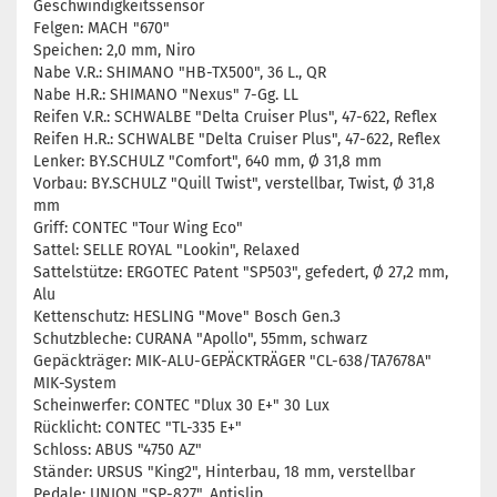
Geschwindigkeitssensor
Felgen: MACH "670"
Speichen: 2,0 mm, Niro
Nabe V.R.: SHIMANO "HB-TX500", 36 L., QR
Nabe H.R.: SHIMANO "Nexus" 7-Gg. LL
Reifen V.R.: SCHWALBE "Delta Cruiser Plus", 47-622, Reflex
Reifen H.R.: SCHWALBE "Delta Cruiser Plus", 47-622, Reflex
Lenker: BY.SCHULZ "Comfort", 640 mm, Ø 31,8 mm
Vorbau: BY.SCHULZ "Quill Twist", verstellbar, Twist, Ø 31,8
mm
Griff: CONTEC "Tour Wing Eco"
Sattel: SELLE ROYAL "Lookin", Relaxed
Sattelstütze: ERGOTEC Patent "SP503", gefedert, Ø 27,2 mm,
Alu
Kettenschutz: HESLING "Move" Bosch Gen.3
Schutzbleche: CURANA "Apollo", 55mm, schwarz
Gepäckträger: MIK-ALU-GEPÄCKTRÄGER "CL-638/TA7678A"
MIK-System
Scheinwerfer: CONTEC "Dlux 30 E+" 30 Lux
Rücklicht: CONTEC "TL-335 E+"
Schloss: ABUS "4750 AZ"
Ständer: URSUS "King2", Hinterbau, 18 mm, verstellbar
Pedale: UNION "SP-827", Antislip