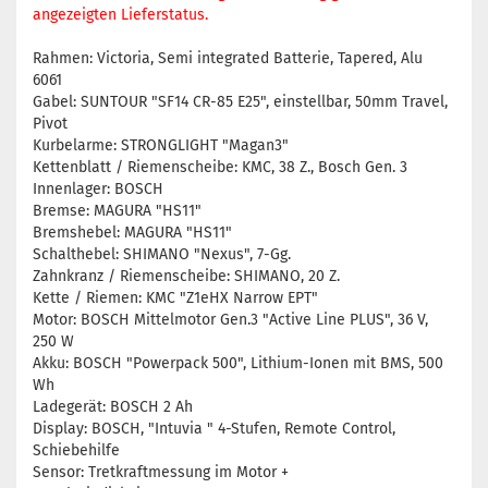
angezeigten Lieferstatus.
Rahmen: Victoria, Semi integrated Batterie, Tapered, Alu
6061
Gabel: SUNTOUR "SF14 CR-85 E25", einstellbar, 50mm Travel,
Pivot
Kurbelarme: STRONGLIGHT "Magan3"
Kettenblatt / Riemenscheibe: KMC, 38 Z., Bosch Gen. 3
Innenlager: BOSCH
Bremse: MAGURA "HS11"
Bremshebel: MAGURA "HS11"
Schalthebel: SHIMANO "Nexus", 7-Gg.
Zahnkranz / Riemenscheibe: SHIMANO, 20 Z.
Kette / Riemen: KMC "Z1eHX Narrow EPT"
Motor: BOSCH Mittelmotor Gen.3 "Active Line PLUS", 36 V,
250 W
Akku: BOSCH "Powerpack 500", Lithium-Ionen mit BMS, 500
Wh
Ladegerät: BOSCH 2 Ah
Display: BOSCH, "Intuvia " 4-Stufen, Remote Control,
Schiebehilfe
Sensor: Tretkraftmessung im Motor +