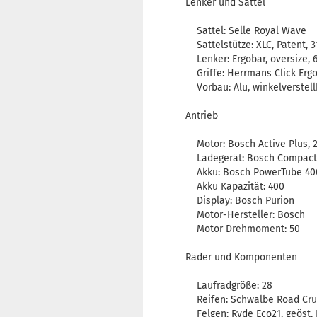
Lenker und Sattel
Sattel: Selle Royal Wave
Sattelstütze: XLC, Patent, 
Lenker: Ergobar, oversize,
Griffe: Herrmans Click Ergo
Vorbau: Alu, winkelverstell
Antrieb
Motor: Bosch Active Plus, 
Ladegerät: Bosch Compact 
Akku: Bosch PowerTube 4
Akku Kapazität: 400
Display: Bosch Purion
Motor-Hersteller: Bosch
Motor Drehmoment: 50
Räder und Komponenten
Laufradgröße: 28
Reifen: Schwalbe Road Cruis
Felgen: Ryde Eco21, geöst,