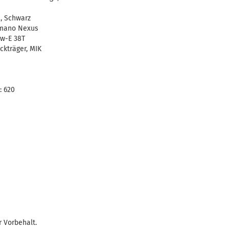
, Schwarz
mano Nexus
w-E 38T
kträger, MIK
: 620
 Vorbehalt.