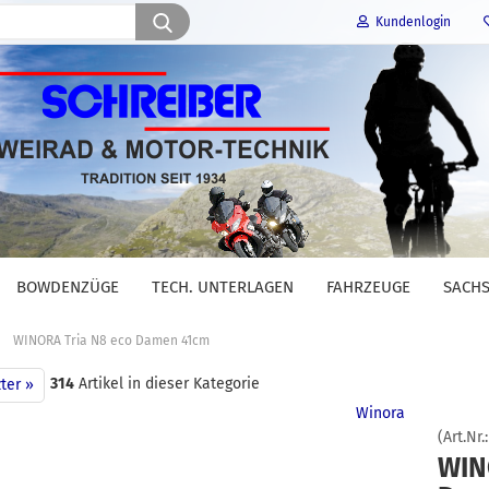
Suche...
Kundenlogin
E-Mail
Passwort
BOWDENZÜGE
TECH. UNTERLAGEN
FAHRZEUGE
SACHS
Konto erstellen
»
WINORA Tria N8 eco Damen 41cm
Passwort vergessen?
314
Artikel in dieser Kategorie
ter »
Winora
(Art.Nr.
WIN