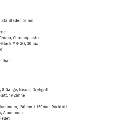
 Stahlfeder, 63mm
rie
Tempo, Chromoplastik
Black MR-GO, 30 lux
ed
llbar
8 Gänge, Nexus, Drehgriff
latt, 19 Zähne
uminium, 180mm / 160mm, Rücktritt
, Aluminium
iedet