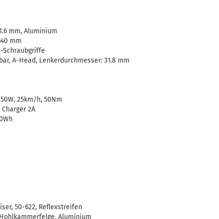
31.6 mm, Aluminium
 640 mm
-Schraubgriffe
bar, A-Head, Lenkerdurchmesser: 31.8 mm
250W, 25km/h, 50Nm
Charger 2A
00Wh
er, 50-622, Reflexstreifen
 Hohlkammerfelge, Aluminium