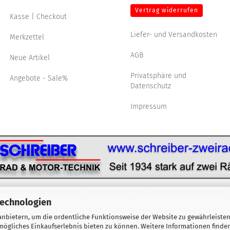
Vertrag widerrufen
Kasse | Checkout
Liefer- und Versandkosten
Merkzettel
AGB
Neue Artikel
Privatsphäre und
Angebote - Sale%
Datenschutz
Impressum
nklusive der gesetzlichen Mehrwertsteuer, zzgl.
Versandkosten
soweit n
Technologien
nbietern, um die ordentliche Funktionsweise der Website zu gewährleisten
ögliches Einkaufserlebnis bieten zu können. Weitere Informationen finden