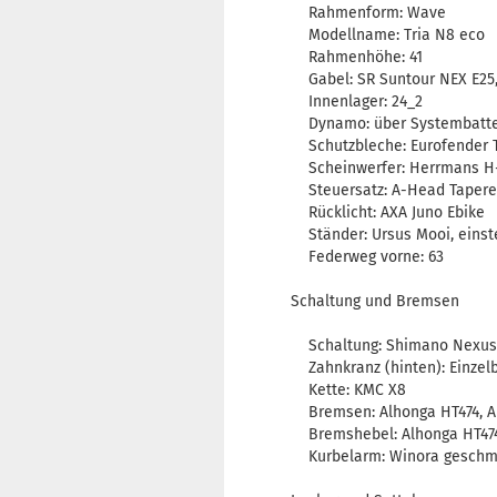
Rahmenform: Wave
Modellname: Tria N8 eco
Rahmenhöhe: 41
Gabel: SR Suntour NEX E25,
Innenlager: 24_2
Dynamo: über Systembatte
Schutzbleche: Eurofender 
Scheinwerfer: Herrmans H-
Steuersatz: A-Head Taper
Rücklicht: AXA Juno Ebike
Ständer: Ursus Mooi, einste
Federweg vorne: 63
Schaltung und Bremsen
Schaltung: Shimano Nexus, 
Zahnkranz (hinten): Einzelb
Kette: KMC X8
Bremsen: Alhonga HT474, Al
Bremshebel: Alhonga HT474
Kurbelarm: Winora geschm