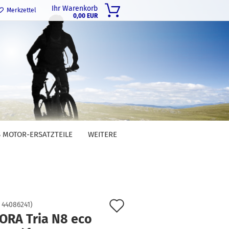
Ihr Warenkorb
Merkzettel
0,00 EUR
 MOTOR-ERSATZTEILE
WEITERE
Auf
:
44086241
)
ORA Tria N8 eco
den