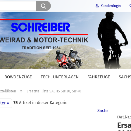
Suche...
Kundenlogin
E-Mail
Passwort
BOWDENZÜGE
TECH. UNTERLAGEN
FAHRZEUGE
SACHS
Konto erstellen
»
zteillisten
Ersatzteilliste SACHS SB130, SB140
Passwort vergessen?
75
Artikel in dieser Kategorie
ter »
Sachs
(Art.Nr.
Ersa