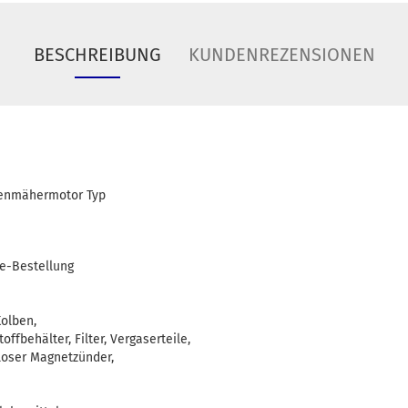
BESCHREIBUNG
KUNDENREZENSIONEN
asenmähermotor Typ
le-Bestellung
Kolben,
offbehälter, Filter, Vergaserteile,
loser Magnetzünder,