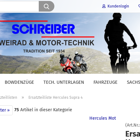
Suche...
Kundenlogin
E-Mail
Passwort
BOWDENZÜGE
TECH. UNTERLAGEN
FAHRZEUGE
SACHS
Konto erstellen
»
zteillisten
Ersatzteilliste Hercules Supra 4
Passwort vergessen?
75
Artikel in dieser Kategorie
ter »
Hercules Mot
(Art.Nr.
Ersa