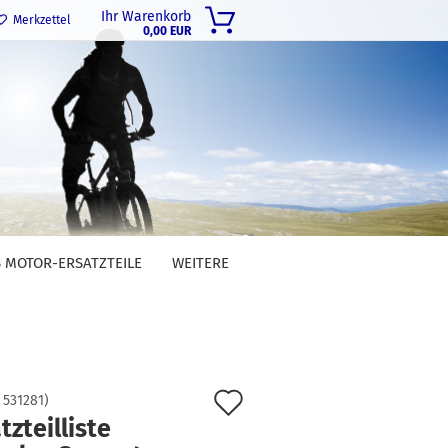
Ihr Warenkorb
Merkzettel
0,00 EUR
 MOTOR-ERSATZTEILE
WEITERE
Auf
:
531281
)
tzteilliste
den