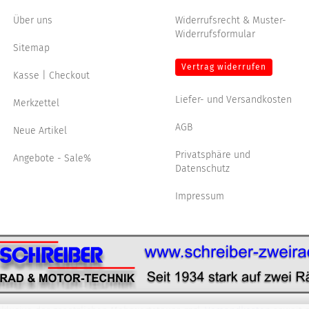
Über uns
Widerrufsrecht & Muster-
Widerrufsformular
Sitemap
Vertrag widerrufen
Kasse | Checkout
Liefer- und Versandkosten
Merkzettel
AGB
Neue Artikel
Privatsphäre und
Angebote - Sale%
Datenschutz
Impressum