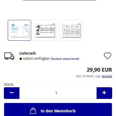
Lieferzeit:
A
sofort verfügbar
(Ausland abweichend)
d
29,90 EUR
M
inkl. 7% MwSt. zzgl.
Versand
Stück:
Stück
In den Warenkorb