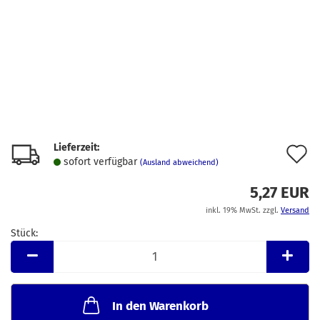
Lieferzeit:
A
sofort verfügbar
(Ausland abweichend)
d
5,27 EUR
M
inkl. 19% MwSt. zzgl.
Versand
Stück:
Stück
In den Warenkorb