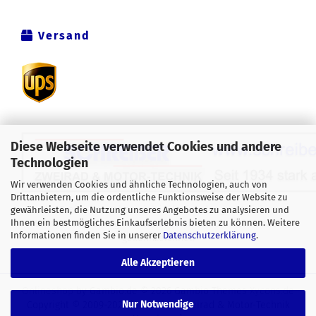
Versand
Diese Webseite verwendet Cookies und andere
Technologien
Wir verwenden Cookies und ähnliche Technologien, auch von
Drittanbietern, um die ordentliche Funktionsweise der Website zu
Alle Preise verstehen sich inklusive der gesetzlichen
gewährleisten, die Nutzung unseres Angebotes zu analysieren und
Ihnen ein bestmögliches Einkaufserlebnis bieten zu können. Weitere
Mehrwertsteuer, zzgl.
Versandkosten
soweit nicht anders
Informationen finden Sie in unserer
Datenschutzerklärung
.
gekennzeichnet.
Alle Akzeptieren
Onlineshop
by Gambio.de © 2026 Gambio Themes
Xycons.de
Nur Notwendige
Copyright © 2009-2024 [Schreiber Zweirad & Motor-Technik