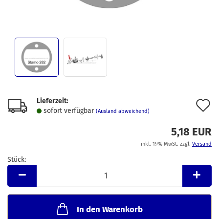
Lieferzeit:
A
sofort verfügbar
(Ausland abweichend)
d
5,18 EUR
M
inkl. 19% MwSt. zzgl.
Versand
Stück:
Stück
In den Warenkorb