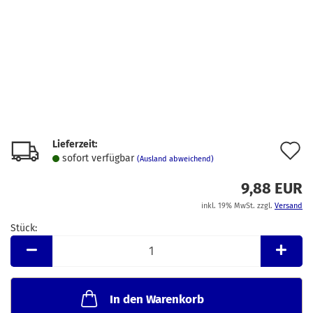
Lieferzeit:
A
sofort verfügbar
(Ausland abweichend)
d
9,88 EUR
M
inkl. 19% MwSt. zzgl.
Versand
Stück:
Stück
In den Warenkorb