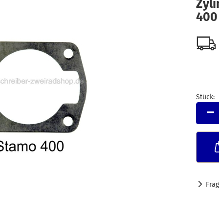
Zyl
400
Stück:
Stück
Fra