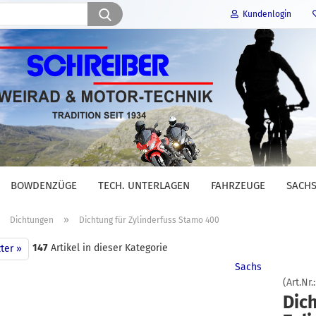
Suche...
Kundenlogin
E-Mail
Passwort
BOWDENZÜGE
TECH. UNTERLAGEN
FAHRZEUGE
SACHS
Konto erstellen
»
»
Dichtungen
Dichtung für Zylinderfuss Stamo 400
Passwort vergessen?
147
Artikel in dieser Kategorie
ter »
Sachs
(Art.Nr.
Dich