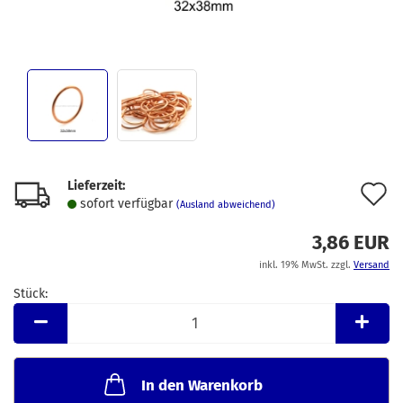
Lieferzeit:
A
sofort verfügbar
(Ausland abweichend)
d
3,86 EUR
M
inkl. 19% MwSt. zzgl.
Versand
Stück:
Stück
In den Warenkorb