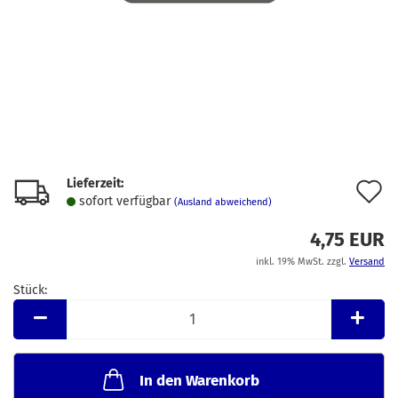
Lieferzeit:
A
sofort verfügbar
(Ausland abweichend)
d
4,75 EUR
M
inkl. 19% MwSt. zzgl.
Versand
Stück:
Stück
In den Warenkorb