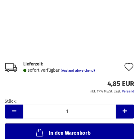
Lieferzeit:
A
sofort verfügbar
(Ausland abweichend)
d
4,85 EUR
M
inkl. 19% MwSt. zzgl.
Versand
Stück:
Stück
In den Warenkorb