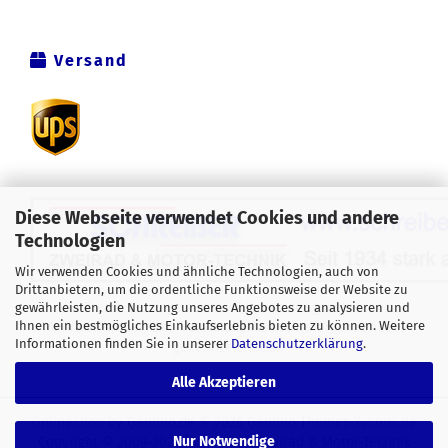
Versand
Diese Webseite verwendet Cookies und andere
Technologien
Wir verwenden Cookies und ähnliche Technologien, auch von
Drittanbietern, um die ordentliche Funktionsweise der Website zu
Alle Preise verstehen sich inklusive der gesetzlichen
gewährleisten, die Nutzung unseres Angebotes zu analysieren und
Ihnen ein bestmögliches Einkaufserlebnis bieten zu können. Weitere
Mehrwertsteuer, zzgl.
Versandkosten
soweit nicht anders
Informationen finden Sie in unserer
Datenschutzerklärung
.
gekennzeichnet.
Alle Akzeptieren
Onlineshop
by Gambio.de © 2026 Gambio Themes
Xycons.de
Nur Notwendige
Copyright © 2009-2024 [Schreiber Zweirad & Motor-Technik