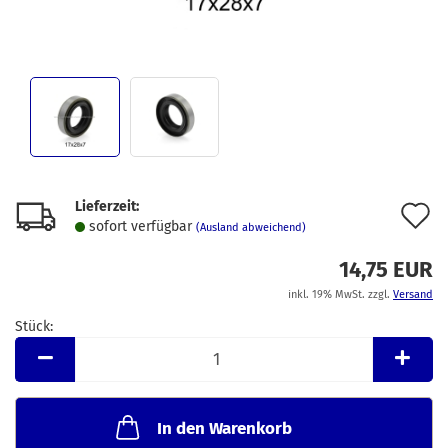
Lieferzeit:
A
sofort verfügbar
(Ausland abweichend)
d
14,75 EUR
M
inkl. 19% MwSt. zzgl.
Versand
Stück:
Stück
In den Warenkorb