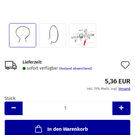
Lieferzeit:
A
sofort verfügbar
(Ausland abweichend)
d
5,36 EUR
M
inkl. 19% MwSt. zzgl.
Versand
Stück:
Stück
In den Warenkorb